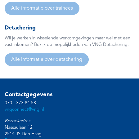
Alle informatie over trainees
Detachering
Wil je werken in wisselende werkomgevingen maar wel met een
vast inkomen? Bekijk de mogelijkheden van VNG Detachering.
Alle informatie over detachering
Contactgegevens
070 - 373 84 58
vngconnect@vng.nl
Bezoekadres
Nassaulaan 12
2514 JS Den Haag