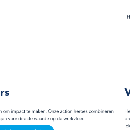
H
rs
V
len om impact te maken. Onze action heroes combineren
He
zorgen voor directe waarde op de werkvloer.
pr
lo