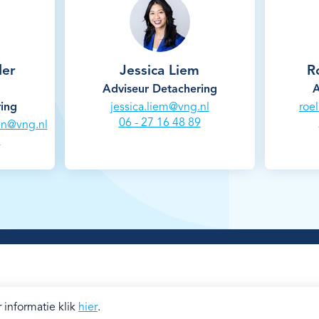
der
Jessica Liem
R
Adviseur Detachering
A
ing
jessica.liem@vng.nl
roe
06 - 27 16 48 89
en@vng.nl
8
informatie klik
hier
.